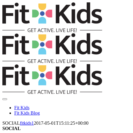
Skip
to
content
Toggle
Navigation
Fit Kids
Fit Kids Blog
SOCIAL
fitkids1
2017-05-01T15:11:25+00:00
SOCIAL